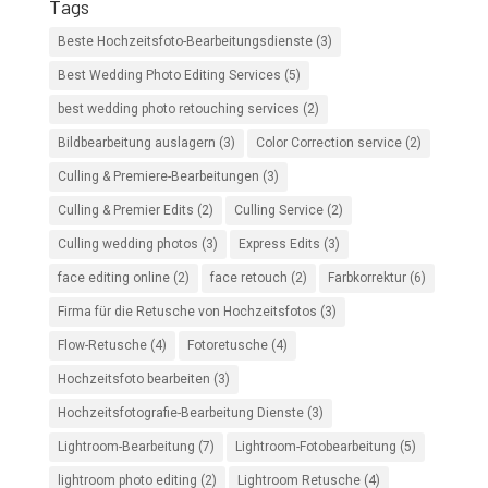
Tags
Beste Hochzeitsfoto-Bearbeitungsdienste
(3)
Best Wedding Photo Editing Services
(5)
best wedding photo retouching services
(2)
Bildbearbeitung auslagern
(3)
Color Correction service
(2)
Culling & Premiere-Bearbeitungen
(3)
Culling & Premier Edits
(2)
Culling Service
(2)
Culling wedding photos
(3)
Express Edits
(3)
face editing online
(2)
face retouch
(2)
Farbkorrektur
(6)
Firma für die Retusche von Hochzeitsfotos
(3)
Flow-Retusche
(4)
Fotoretusche
(4)
Hochzeitsfoto bearbeiten
(3)
Hochzeitsfotografie-Bearbeitung Dienste
(3)
Lightroom-Bearbeitung
(7)
Lightroom-Fotobearbeitung
(5)
lightroom photo editing
(2)
Lightroom Retusche
(4)