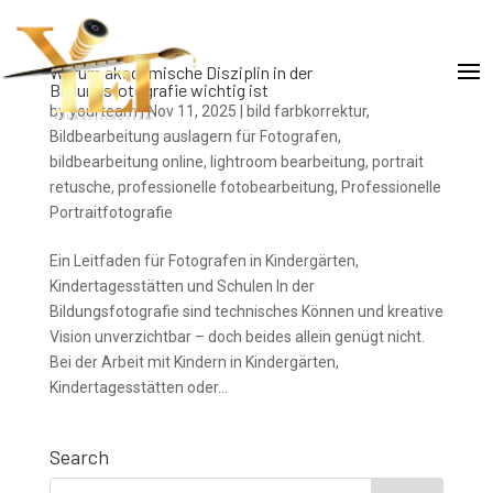
Warum akademische Disziplin in der
Bildungsfotografie wichtig ist
by
yourteam
|
Nov 11, 2025
|
bild farbkorrektur
,
Bildbearbeitung auslagern für Fotografen
,
bildbearbeitung online
,
lightroom bearbeitung
,
portrait
retusche
,
professionelle fotobearbeitung
,
Professionelle
Portraitfotografie
Ein Leitfaden für Fotografen in Kindergärten,
Kindertagesstätten und Schulen In der
Bildungsfotografie sind technisches Können und kreative
Vision unverzichtbar – doch beides allein genügt nicht.
Bei der Arbeit mit Kindern in Kindergärten,
Kindertagesstätten oder...
Search