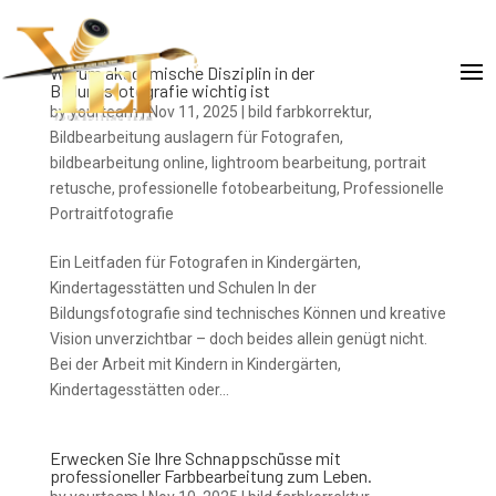
Warum akademische Disziplin in der
Bildungsfotografie wichtig ist
by
yourteam
|
Nov 11, 2025
|
bild farbkorrektur
,
Bildbearbeitung auslagern für Fotografen
,
bildbearbeitung online
,
lightroom bearbeitung
,
portrait
retusche
,
professionelle fotobearbeitung
,
Professionelle
Portraitfotografie
Ein Leitfaden für Fotografen in Kindergärten,
Kindertagesstätten und Schulen In der
Bildungsfotografie sind technisches Können und kreative
Vision unverzichtbar – doch beides allein genügt nicht.
Bei der Arbeit mit Kindern in Kindergärten,
Kindertagesstätten oder...
Erwecken Sie Ihre Schnappschüsse mit
professioneller Farbbearbeitung zum Leben.