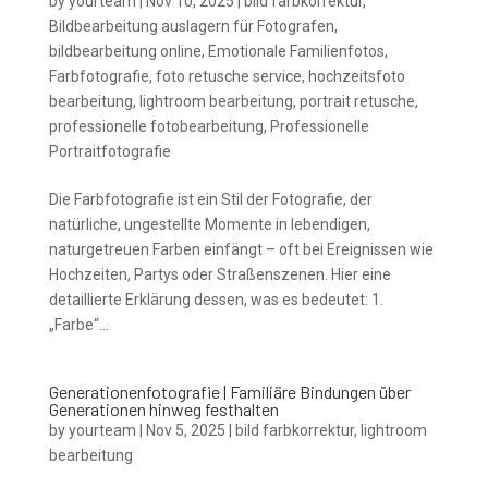
by
yourteam
|
Nov 10, 2025
|
bild farbkorrektur
,
Bildbearbeitung auslagern für Fotografen
,
bildbearbeitung online
,
Emotionale Familienfotos
,
Farbfotografie
,
foto retusche service
,
hochzeitsfoto
bearbeitung
,
lightroom bearbeitung
,
portrait retusche
,
professionelle fotobearbeitung
,
Professionelle
Portraitfotografie
Die Farbfotografie ist ein Stil der Fotografie, der
natürliche, ungestellte Momente in lebendigen,
naturgetreuen Farben einfängt – oft bei Ereignissen wie
Hochzeiten, Partys oder Straßenszenen. Hier eine
detaillierte Erklärung dessen, was es bedeutet: 1.
„Farbe“...
Generationenfotografie | Familiäre Bindungen über
Generationen hinweg festhalten
by
yourteam
|
Nov 5, 2025
|
bild farbkorrektur
,
lightroom
bearbeitung