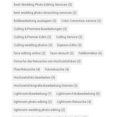
Best Wedding Photo Editing Services
(5)
best wedding photo retouching services
(2)
Bildbearbeitung auslagern
(3)
Color Correction service
(2)
Culling & Premiere-Bearbeitungen
(3)
Culling & Premier Edits
(2)
Culling Service
(2)
Culling wedding photos
(3)
Express Edits
(3)
face editing online
(2)
face retouch
(2)
Farbkorrektur
(6)
Firma für die Retusche von Hochzeitsfotos
(3)
Flow-Retusche
(4)
Fotoretusche
(4)
Hochzeitsfoto bearbeiten
(3)
Hochzeitsfotografie-Bearbeitung Dienste
(3)
Lightroom-Bearbeitung
(7)
Lightroom-Fotobearbeitung
(5)
lightroom photo editing
(2)
Lightroom Retusche
(4)
lightroom wedding photo editing
(2)