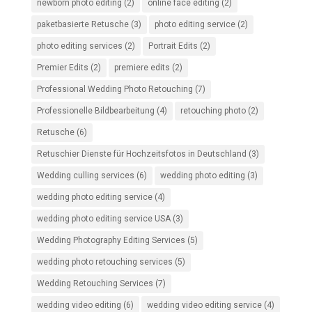
newborn photo editing
(2)
online face editing
(2)
paketbasierte Retusche
(3)
photo editing service
(2)
photo editing services
(2)
Portrait Edits
(2)
Premier Edits
(2)
premiere edits
(2)
Professional Wedding Photo Retouching
(7)
Professionelle Bildbearbeitung
(4)
retouching photo
(2)
Retusche
(6)
Retuschier Dienste für Hochzeitsfotos in Deutschland
(3)
Wedding culling services
(6)
wedding photo editing
(3)
wedding photo editing service
(4)
wedding photo editing service USA
(3)
Wedding Photography Editing Services
(5)
wedding photo retouching services
(5)
Wedding Retouching Services
(7)
wedding video editing
(6)
wedding video editing service
(4)