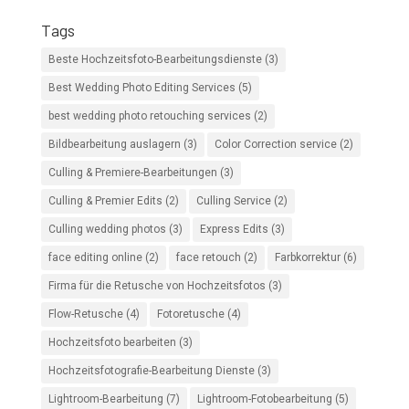
Tags
Beste Hochzeitsfoto-Bearbeitungsdienste
(3)
Best Wedding Photo Editing Services
(5)
best wedding photo retouching services
(2)
Bildbearbeitung auslagern
(3)
Color Correction service
(2)
Culling & Premiere-Bearbeitungen
(3)
Culling & Premier Edits
(2)
Culling Service
(2)
Culling wedding photos
(3)
Express Edits
(3)
face editing online
(2)
face retouch
(2)
Farbkorrektur
(6)
Firma für die Retusche von Hochzeitsfotos
(3)
Flow-Retusche
(4)
Fotoretusche
(4)
Hochzeitsfoto bearbeiten
(3)
Hochzeitsfotografie-Bearbeitung Dienste
(3)
Lightroom-Bearbeitung
(7)
Lightroom-Fotobearbeitung
(5)