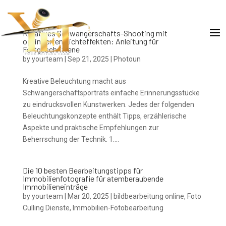
Kreatives Schwangerschafts-Shooting mit
optimierten Lichteffekten: Anleitung für
Fortgeschrittene
by
yourteam
|
Sep 21, 2025
|
Photoun
Kreative Beleuchtung macht aus
Schwangerschaftsporträts einfache Erinnerungsstücke
zu eindrucksvollen Kunstwerken. Jedes der folgenden
Beleuchtungskonzepte enthält Tipps, erzählerische
Aspekte und praktische Empfehlungen zur
Beherrschung der Technik. 1....
Die 10 besten Bearbeitungstipps für
Immobilienfotografie für atemberaubende
Immobilieneinträge
by
yourteam
|
Mar 20, 2025
|
bildbearbeitung online
,
Foto
Culling Dienste
,
Immobilien-Fotobearbeitung