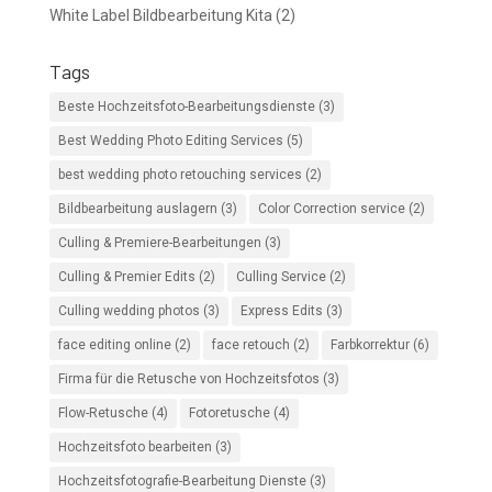
White Label Bildbearbeitung Kita
(2)
Tags
Beste Hochzeitsfoto-Bearbeitungsdienste
(3)
Best Wedding Photo Editing Services
(5)
best wedding photo retouching services
(2)
Bildbearbeitung auslagern
(3)
Color Correction service
(2)
Culling & Premiere-Bearbeitungen
(3)
Culling & Premier Edits
(2)
Culling Service
(2)
Culling wedding photos
(3)
Express Edits
(3)
face editing online
(2)
face retouch
(2)
Farbkorrektur
(6)
Firma für die Retusche von Hochzeitsfotos
(3)
Flow-Retusche
(4)
Fotoretusche
(4)
Hochzeitsfoto bearbeiten
(3)
Hochzeitsfotografie-Bearbeitung Dienste
(3)