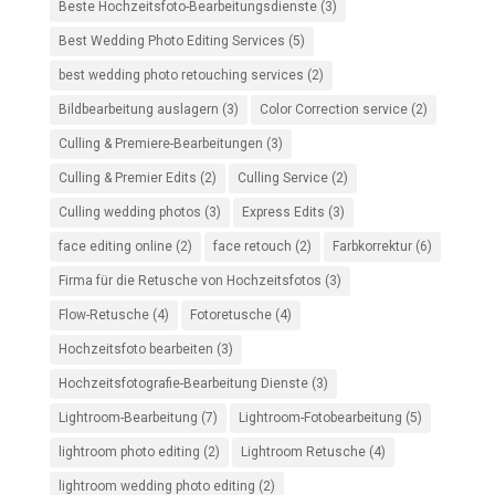
Beste Hochzeitsfoto-Bearbeitungsdienste
(3)
Best Wedding Photo Editing Services
(5)
best wedding photo retouching services
(2)
Bildbearbeitung auslagern
(3)
Color Correction service
(2)
Culling & Premiere-Bearbeitungen
(3)
Culling & Premier Edits
(2)
Culling Service
(2)
Culling wedding photos
(3)
Express Edits
(3)
face editing online
(2)
face retouch
(2)
Farbkorrektur
(6)
Firma für die Retusche von Hochzeitsfotos
(3)
Flow-Retusche
(4)
Fotoretusche
(4)
Hochzeitsfoto bearbeiten
(3)
Hochzeitsfotografie-Bearbeitung Dienste
(3)
Lightroom-Bearbeitung
(7)
Lightroom-Fotobearbeitung
(5)
lightroom photo editing
(2)
Lightroom Retusche
(4)
lightroom wedding photo editing
(2)