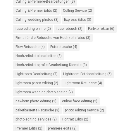
Culling & Premiere-Bearbeitungen
(3)
Culling & Premier Edits
(2)
Culling Service
(2)
Culling wedding photos
(3)
Express Edits
(3)
face editing online
(2)
face retouch
(2)
Farbkorrektur
(6)
Firma für die Retusche von Hochzeitsfotos
(3)
Flow-Retusche
(4)
Fotoretusche
(4)
Hochzeitsfoto bearbeiten
(3)
Hochzeitsfotografie-Bearbeitung Dienste
(3)
Lightroom-Bearbeitung
(7)
Lightroom-Fotobearbeitung
(5)
lightroom photo editing
(2)
Lightroom Retusche
(4)
lightroom wedding photo editing
(2)
newborn photo editing
(2)
online face editing
(2)
paketbasierte Retusche
(3)
photo editing service
(2)
photo editing services
(2)
Portrait Edits
(2)
Premier Edits
(2)
premiere edits
(2)