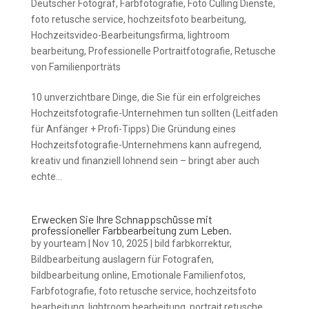
Deutscher Fotograf
,
Farbfotografie
,
Foto Culling Dienste
,
foto retusche service
,
hochzeitsfoto bearbeitung
,
Hochzeitsvideo-Bearbeitungsfirma
,
lightroom
bearbeitung
,
Professionelle Portraitfotografie
,
Retusche
von Familienporträts
10 unverzichtbare Dinge, die Sie für ein erfolgreiches
Hochzeitsfotografie-Unternehmen tun sollten (Leitfaden
für Anfänger + Profi-Tipps) Die Gründung eines
Hochzeitsfotografie-Unternehmens kann aufregend,
kreativ und finanziell lohnend sein – bringt aber auch
echte...
Erwecken Sie Ihre Schnappschüsse mit
professioneller Farbbearbeitung zum Leben.
by
yourteam
|
Nov 10, 2025
|
bild farbkorrektur
,
Bildbearbeitung auslagern für Fotografen
,
bildbearbeitung online
,
Emotionale Familienfotos
,
Farbfotografie
,
foto retusche service
,
hochzeitsfoto
bearbeitung
,
lightroom bearbeitung
,
portrait retusche
,