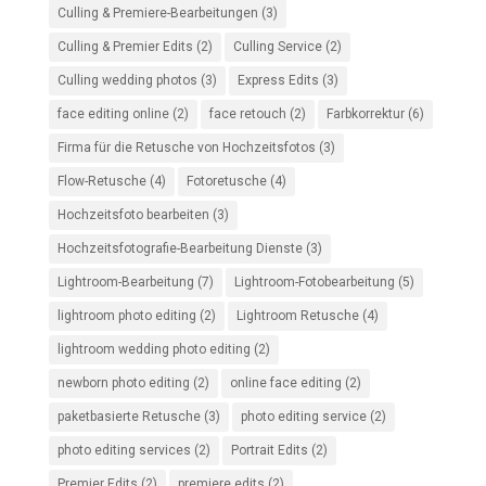
Culling & Premiere-Bearbeitungen
(3)
Culling & Premier Edits
(2)
Culling Service
(2)
Culling wedding photos
(3)
Express Edits
(3)
face editing online
(2)
face retouch
(2)
Farbkorrektur
(6)
Firma für die Retusche von Hochzeitsfotos
(3)
Flow-Retusche
(4)
Fotoretusche
(4)
Hochzeitsfoto bearbeiten
(3)
Hochzeitsfotografie-Bearbeitung Dienste
(3)
Lightroom-Bearbeitung
(7)
Lightroom-Fotobearbeitung
(5)
lightroom photo editing
(2)
Lightroom Retusche
(4)
lightroom wedding photo editing
(2)
newborn photo editing
(2)
online face editing
(2)
paketbasierte Retusche
(3)
photo editing service
(2)
photo editing services
(2)
Portrait Edits
(2)
Premier Edits
(2)
premiere edits
(2)