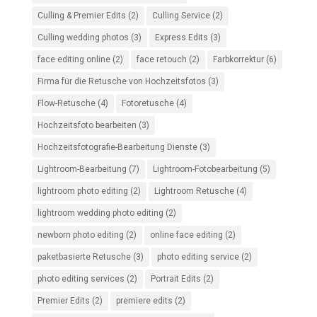
Culling & Premier Edits
(2)
Culling Service
(2)
Culling wedding photos
(3)
Express Edits
(3)
face editing online
(2)
face retouch
(2)
Farbkorrektur
(6)
Firma für die Retusche von Hochzeitsfotos
(3)
Flow-Retusche
(4)
Fotoretusche
(4)
Hochzeitsfoto bearbeiten
(3)
Hochzeitsfotografie-Bearbeitung Dienste
(3)
Lightroom-Bearbeitung
(7)
Lightroom-Fotobearbeitung
(5)
lightroom photo editing
(2)
Lightroom Retusche
(4)
lightroom wedding photo editing
(2)
newborn photo editing
(2)
online face editing
(2)
paketbasierte Retusche
(3)
photo editing service
(2)
photo editing services
(2)
Portrait Edits
(2)
Premier Edits
(2)
premiere edits
(2)