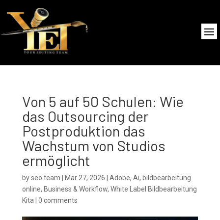
Von 5 auf 50 Schulen: Wie
das Outsourcing der
Postproduktion das
Wachstum von Studios
ermöglicht
by
seo team
|
Mar 27, 2026
|
Adobe
,
Ai
,
bildbearbeitung
online
,
Business & Workflow
,
White Label Bildbearbeitung
Kita
|
0 comments