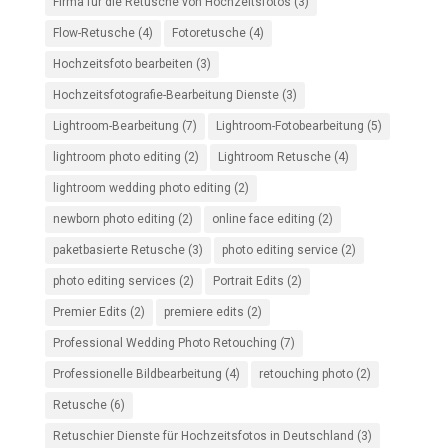
Firma für die Retusche von Hochzeitsfotos
(3)
Flow-Retusche
(4)
Fotoretusche
(4)
Hochzeitsfoto bearbeiten
(3)
Hochzeitsfotografie-Bearbeitung Dienste
(3)
Lightroom-Bearbeitung
(7)
Lightroom-Fotobearbeitung
(5)
lightroom photo editing
(2)
Lightroom Retusche
(4)
lightroom wedding photo editing
(2)
newborn photo editing
(2)
online face editing
(2)
paketbasierte Retusche
(3)
photo editing service
(2)
photo editing services
(2)
Portrait Edits
(2)
Premier Edits
(2)
premiere edits
(2)
Professional Wedding Photo Retouching
(7)
Professionelle Bildbearbeitung
(4)
retouching photo
(2)
Retusche
(6)
Retuschier Dienste für Hochzeitsfotos in Deutschland
(3)