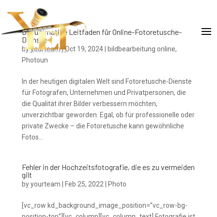
Der ultimative Leitfaden für Online-Fotoretusche-
Dienste
by
yourteam
|
Oct 19, 2024
|
bildbearbeitung online
,
Photoun
In der heutigen digitalen Welt sind Fotoretusche-Dienste
für Fotografen, Unternehmen und Privatpersonen, die
die Qualität ihrer Bilder verbessern möchten,
unverzichtbar geworden. Egal, ob für professionelle oder
private Zwecke – die Fotoretusche kann gewöhnliche
Fotos...
Fehler in der Hochzeitsfotografie, die es zu vermeiden
gilt
by
yourteam
|
Feb 25, 2022
|
Photo
[vc_row kd_background_image_position=”vc_row-bg-
position-top”][vc_column][vc_column_text] Fotografie ist