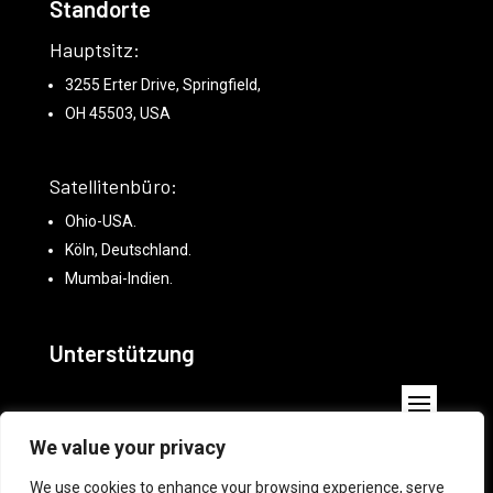
Standorte
Hauptsitz:
3255 Erter Drive, Springfield,
OH 45503, USA
Satellitenbüro:
Ohio-USA.
Köln, Deutschland.
Mumbai-Indien.
Unterstützung
White-Label-Online-
We value your privacy
Bildbearbeitungsprogramm mieten
We use cookies to enhance your browsing experience, serve