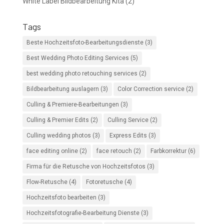
White Label Bildbearbeitung Kita
(2)
Tags
Beste Hochzeitsfoto-Bearbeitungsdienste
(3)
Best Wedding Photo Editing Services
(5)
best wedding photo retouching services
(2)
Bildbearbeitung auslagern
(3)
Color Correction service
(2)
Culling & Premiere-Bearbeitungen
(3)
Culling & Premier Edits
(2)
Culling Service
(2)
Culling wedding photos
(3)
Express Edits
(3)
face editing online
(2)
face retouch
(2)
Farbkorrektur
(6)
Firma für die Retusche von Hochzeitsfotos
(3)
Flow-Retusche
(4)
Fotoretusche
(4)
Hochzeitsfoto bearbeiten
(3)
Hochzeitsfotografie-Bearbeitung Dienste
(3)