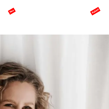
eite
KI-Services
Services
Preisgestaltung
ANGEBO