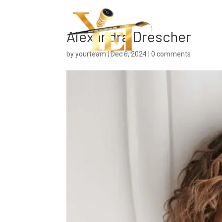
Haupts
Alexandra Drescher
by
yourteam
|
Dec 6, 2024
|
0 comments