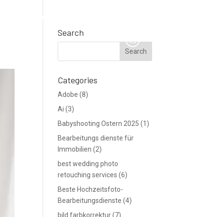
TE
Support
Blog
Angebot anfordern
Search
Categories
Adobe
(8)
Ai
(3)
Babyshooting Ostern 2025
(1)
Bearbeitungs dienste für
Immobilien
(2)
best wedding photo
retouching services
(6)
Beste Hochzeitsfoto-
Bearbeitungsdienste
(4)
bild farbkorrektur
(7)