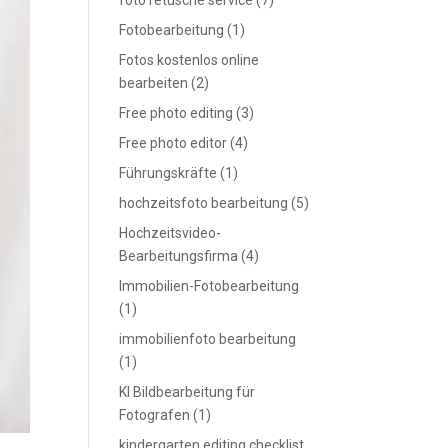
foto retusche service
(7)
Fotobearbeitung
(1)
Fotos kostenlos online
bearbeiten
(2)
Free photo editing
(3)
Free photo editor
(4)
Führungskräfte
(1)
hochzeitsfoto bearbeitung
(5)
Hochzeitsvideo-
Bearbeitungsfirma
(4)
Immobilien-Fotobearbeitung
(1)
immobilienfoto bearbeitung
(1)
KI Bildbearbeitung für
Fotografen
(1)
kindergarten editing checklist