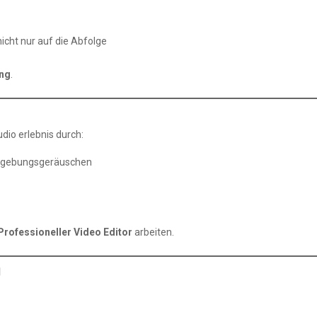
icht nur auf die Abfolge
ung
.
dio erlebnis durch:
Umgebungsgeräuschen
k
Professioneller Video Editor
arbeiten.
g