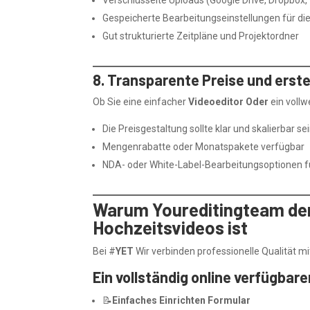
Gespeicherte Bearbeitungseinstellungen für d
Gut strukturierte Zeitpläne und Projektordner
8. Transparente Preise und erste
Ob Sie eine einfacher
Videoeditor Oder
ein vollw
Die Preisgestaltung sollte klar und skalierbar se
Mengenrabatte oder Monatspakete verfügbar
NDA- oder White-Label-Bearbeitungsoptionen fü
Warum Youreditingteam der 
Hochzeitsvideos ist
Bei #
YET
Wir verbinden professionelle Qualität m
Ein vollständig online verfügbar
📝
Einfaches Einrichten Formular