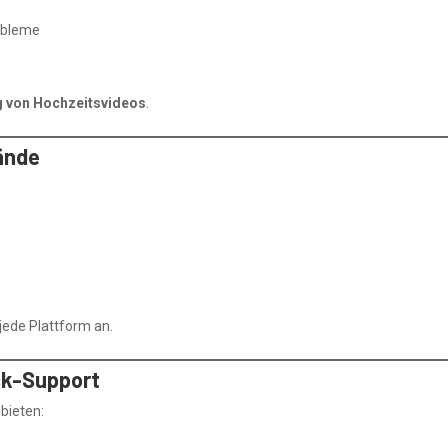
obleme
g von Hochzeitsvideos
.
ände
 jede Plattform an.
ck-Support
 bieten: