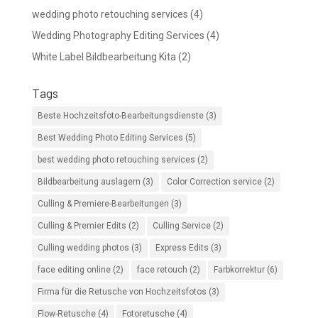
wedding photo retouching services
(4)
Wedding Photography Editing Services
(4)
White Label Bildbearbeitung Kita
(2)
Tags
Beste Hochzeitsfoto-Bearbeitungsdienste
(3)
Best Wedding Photo Editing Services
(5)
best wedding photo retouching services
(2)
Bildbearbeitung auslagern
(3)
Color Correction service
(2)
Culling & Premiere-Bearbeitungen
(3)
Culling & Premier Edits
(2)
Culling Service
(2)
Culling wedding photos
(3)
Express Edits
(3)
face editing online
(2)
face retouch
(2)
Farbkorrektur
(6)
Firma für die Retusche von Hochzeitsfotos
(3)
Flow-Retusche
(4)
Fotoretusche
(4)