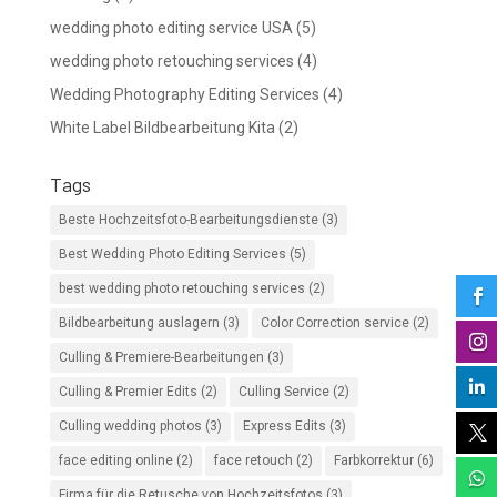
wedding photo editing service USA
(5)
wedding photo retouching services
(4)
Wedding Photography Editing Services
(4)
White Label Bildbearbeitung Kita
(2)
Tags
Beste Hochzeitsfoto-Bearbeitungsdienste
(3)
Best Wedding Photo Editing Services
(5)
best wedding photo retouching services
(2)

Bildbearbeitung auslagern
(3)
Color Correction service
(2)

Culling & Premiere-Bearbeitungen
(3)

Culling & Premier Edits
(2)
Culling Service
(2)
Culling wedding photos
(3)
Express Edits
(3)

face editing online
(2)
face retouch
(2)
Farbkorrektur
(6)

Firma für die Retusche von Hochzeitsfotos
(3)