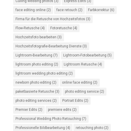
Culling wedding photos
(3)
Express Edits
(3)
face editing online
(2)
face retouch
(2)
Farbkorrektur
(6)
Firma für die Retusche von Hochzeitsfotos
(3)
Flow-Retusche
(4)
Fotoretusche
(4)
Hochzeitsfoto bearbeiten
(3)
Hochzeitsfotografie-Bearbeitung Dienste
(3)
Lightroom-Bearbeitung
(7)
Lightroom-Fotobearbeitung
(5)
lightroom photo editing
(2)
Lightroom Retusche
(4)
lightroom wedding photo editing
(2)
newborn photo editing
(2)
online face editing
(2)
paketbasierte Retusche
(3)
photo editing service
(2)
photo editing services
(2)
Portrait Edits
(2)
Premier Edits
(2)
premiere edits
(2)
Professional Wedding Photo Retouching
(7)
Professionelle Bildbearbeitung
(4)
retouching photo
(2)