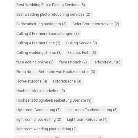
Best Wedding Photo Editing Services
(5)
best wedding photo retouching services
(2)
Bildbearbeitung auslagern
(3)
Color Correction service
(2)
Culling & Premiere-Bearbeitungen
(3)
Culling & Premier Edits
(2)
Culling Service
(2)
Culling wedding photos
(3)
Express Edits
(3)
face editing online
(2)
face retouch
(2)
Farbkorrektur
(6)
Firma für die Retusche von Hochzeitsfotos
(3)
Flow-Retusche
(4)
Fotoretusche
(4)
Hochzeitsfoto bearbeiten
(3)
Hochzeitsfotografie-Bearbeitung Dienste
(3)
Lightroom-Bearbeitung
(7)
Lightroom-Fotobearbeitung
(5)
lightroom photo editing
(2)
Lightroom Retusche
(4)
lightroom wedding photo editing
(2)