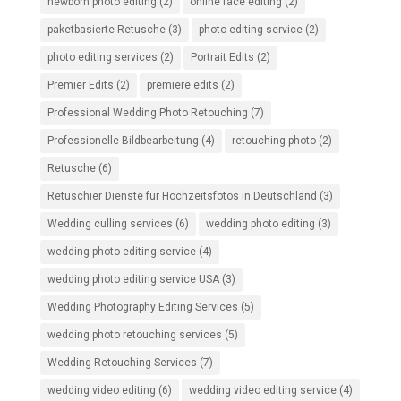
newborn photo editing
(2)
online face editing
(2)
paketbasierte Retusche
(3)
photo editing service
(2)
photo editing services
(2)
Portrait Edits
(2)
Premier Edits
(2)
premiere edits
(2)
Professional Wedding Photo Retouching
(7)
Professionelle Bildbearbeitung
(4)
retouching photo
(2)
Retusche
(6)
Retuschier Dienste für Hochzeitsfotos in Deutschland
(3)
Wedding culling services
(6)
wedding photo editing
(3)
wedding photo editing service
(4)
wedding photo editing service USA
(3)
Wedding Photography Editing Services
(5)
wedding photo retouching services
(5)
Wedding Retouching Services
(7)
wedding video editing
(6)
wedding video editing service
(4)