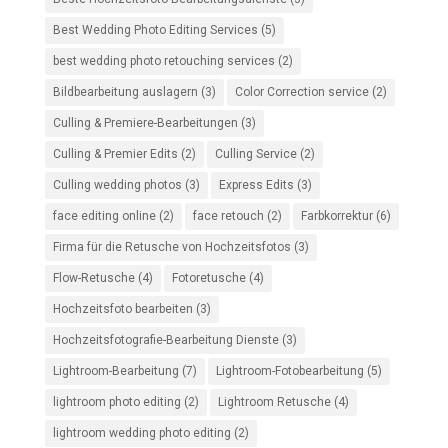
Best Wedding Photo Editing Services
(5)
best wedding photo retouching services
(2)
Bildbearbeitung auslagern
(3)
Color Correction service
(2)
Culling & Premiere-Bearbeitungen
(3)
Culling & Premier Edits
(2)
Culling Service
(2)
Culling wedding photos
(3)
Express Edits
(3)
face editing online
(2)
face retouch
(2)
Farbkorrektur
(6)
Firma für die Retusche von Hochzeitsfotos
(3)
Flow-Retusche
(4)
Fotoretusche
(4)
Hochzeitsfoto bearbeiten
(3)
Hochzeitsfotografie-Bearbeitung Dienste
(3)
Lightroom-Bearbeitung
(7)
Lightroom-Fotobearbeitung
(5)
lightroom photo editing
(2)
Lightroom Retusche
(4)
lightroom wedding photo editing
(2)